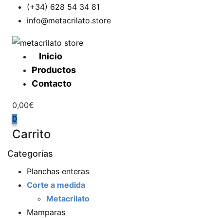
Skip
(+34) 628 54 34 81
to
info@metacrilato.store
content
Inicio
Productos
Contacto
0,00
€
0
Carrito
Categorías
Planchas enteras
Corte a medida
Metacrilato
Mamparas