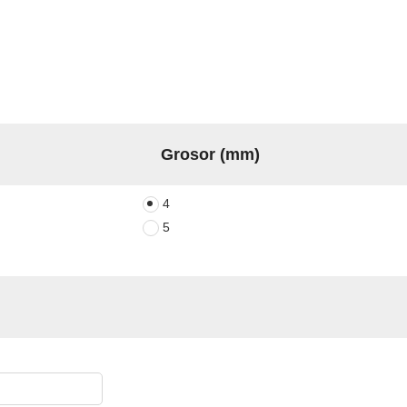
Grosor (mm)
4
5