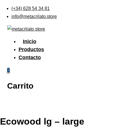
Skip
(+34) 628 54 34 81
to
info@metacrilato.store
content
Inicio
Productos
Contacto
0
Carrito
Ecowood lg – large