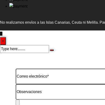
No realizamos envíos a las Islas Canarias, Ceuta ni Melilla. P
×