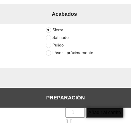
Acabados
Sierra
Satinado
Pulido
Láser - próximamente
PREPARACIÓN
Ecowood
Añadir al carrito
lg
-