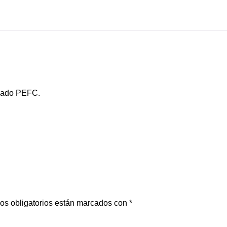
large
cantidad
icado PEFC.
os obligatorios están marcados con
*