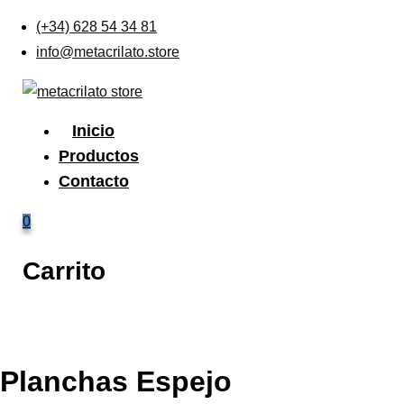
Skip
(+34) 628 54 34 81
to
info@metacrilato.store
content
Inicio
Productos
Contacto
0
Carrito
Planchas Espejo